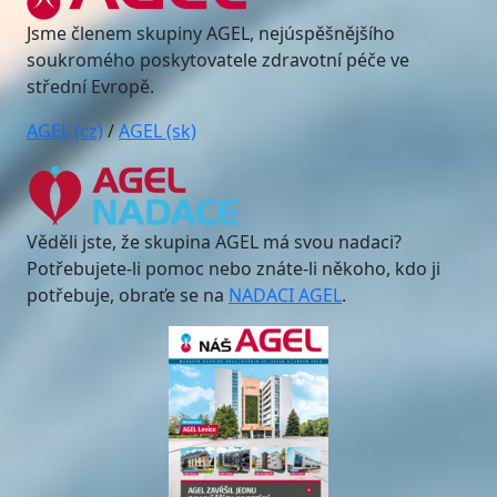
Jsme členem skupiny AGEL, nejúspěšnějšího
soukromého poskytovatele zdravotní péče ve
střední Evropě.
AGEL (cz)
/
AGEL (sk)
Věděli jste, že skupina AGEL má svou nadaci?
Potřebujete-li pomoc nebo znáte-li někoho, kdo ji
potřebuje, obraťe se na
NADACI AGEL
.