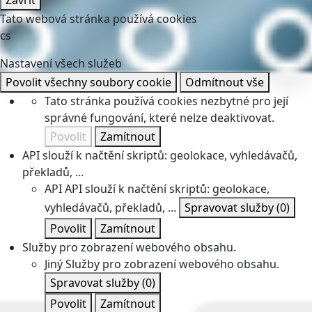
Zavřít
Tato webová stránka používá cookies
cs
Nastavení všech služeb
Povolit všechny soubory cookie
Odmítnout vše
Tato stránka používá cookies nezbytné pro její
správné fungování, které nelze deaktivovat.
Povolit
Zamítnout
API slouží k načtění skriptů: geolokace, vyhledávačů,
překladů, ...
API
API slouží k načtění skriptů: geolokace,
vyhledávačů, překladů, ...
Spravovat služby
(0)
Povolit
Zamítnout
Služby pro zobrazení webového obsahu.
Jiný
Služby pro zobrazení webového obsahu.
Spravovat služby
(0)
Povolit
Zamítnout