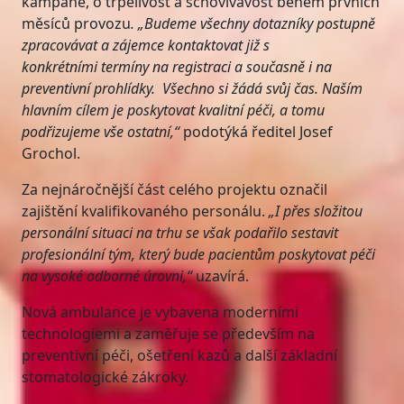
kampaně, o trpělivost a schovívavost během prvních
měsíců provozu
. „Budeme všechny dotazníky postupně
zpracovávat a zájemce kontaktovat již s
konkrétními termíny na registraci a současně i na
preventivní prohlídky. Všechno si žádá svůj čas. Naším
hlavním cílem je poskytovat kvalitní péči, a tomu
podřizujeme vše ostatní,“
podotýká ředitel Josef
Grochol.
Za nejnáročnější část celého projektu označil
zajištění kvalifikovaného personálu.
„I přes složitou
personální situaci na trhu se však podařilo sestavit
profesionální tým, který bude pacientům poskytovat péči
na vysoké odborné úrovni,“
uzavírá.
Nová ambulance je vybavena moderními
technologiemi a zaměřuje se především na
preventivní péči, ošetření kazů a další základní
stomatologické zákroky.