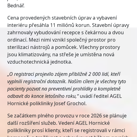
Bednář.
Cena provedených stavebních úprav a vybavení
interiéru přesáhla 11 miliónů korun. Stavební úpravy
zahrnovaly vybudování recepce s čekárnou a dvou
ordinací. Mezi nimi vznikl společný prostor pro
sterilizaci nástrojů a pomůcek. Všechny prostory
jsou klimatizovány, na střeše je umístěna nová
vzduchotechnická jednotka.
„O registraci projevilo zájem přibližně 2 000 lidí, kteří
vyplnili registrační dotazník. Naším cílem je všechny tyto
pacienty pozvat na preventivní prohlídky a kompletně
odbavit do konce letošního roku,“
uvádí ředitel AGEL
Hornické polikliniky Josef Grochol.
Se začátkem plného provozu v roce 2026 se plánuje
další rozšíření služeb. Vedení AGEL Hornické
polikliniky prosí klienty, kteří se registrovali v rámci