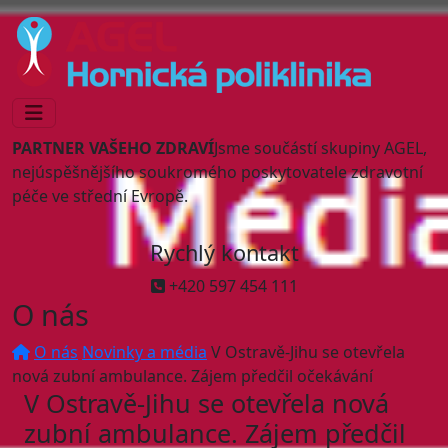
PARTNER VAŠEHO ZDRAVÍ
Jsme součástí skupiny AGEL,
nejúspěšnějšího soukromého poskytovatele zdravotní
péče ve střední Evropě.
Rychlý kontakt
+420 597 454 111
O nás
O nás
Novinky a média
V Ostravě-Jihu se otevřela
nová zubní ambulance. Zájem předčil očekávání
V Ostravě-Jihu se otevřela nová
zubní ambulance. Zájem předčil