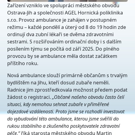
Zařízení vzniklo ve spolupráci městského obvodu
Ostrava-Jih a společnosti AGEL Hornická poliklinika
s.r.o. Provoz ambulance je zahájen v postupném
režimu – každé pondělí a úterý od 8 do 19 hodin zde
ordinují dva zubní lékaři se dvěma zdravotními
sestrami. S rozšiřováním ordinační doby i s dalším
posílením týmu se počítá od září 2025. Do plného
provozu by se ambulance měla dostat začátkem
příštího roku.
Nová ambulance slouží primárně občanům s trvalým
bydlištěm na Jihu, kteří dosud zubaře neměli.
Radnice jim zprostředkovala možnost předem podat
žádost o registraci.
„Občané našeho obvodu často čelí
situaci, kdy nemohou sehnat zubaře v přiměřené
dojezdové vzdálenosti. Proto jsme se rozhodli investovat
do vybudování této ambulance, kterou jsme svěřili do
rukou stabilního a zkušeného poskytovatele zdravotní
péče,“
říká starosta městského obvodu Martin