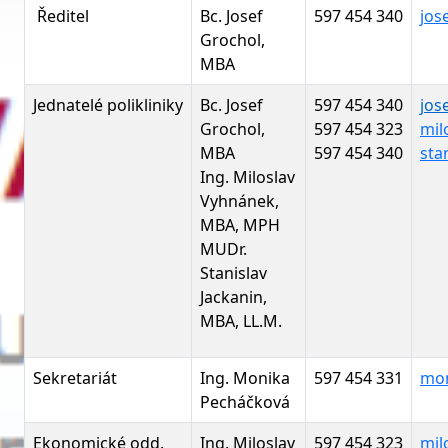
Ředitel
Bc. Josef
597 454 340
jos
Grochol,
MBA
Jednatelé polikliniky
Bc. Josef
597 454 340
jos
Grochol,
597 454 323
mil
MBA
597 454 340
sta
Ing. Miloslav
Vyhnánek,
MBA, MPH
MUDr.
Stanislav
Jackanin,
MBA, LL.M.
Sekretariát
Ing. Monika
597 454 331
mon
Pecháčková
Ekonomické odd.
Ing. Miloslav
597 454 323
mil