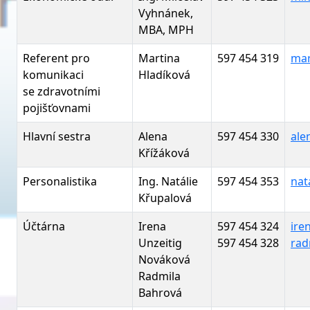
Vyhnánek,
MBA, MPH
Referent pro
Martina
597 454 319
mar
komunikaci
Hladíková
se zdravotními
pojišťovnami
Hlavní sestra
Alena
597 454 330
ale
Křížáková
Personalistika
Ing. Natálie
597 454 353
nat
Křupalová
Účtárna
Irena
597 454 324
ire
Unzeitig
597 454 328
rad
Nováková
Radmila
Bahrová