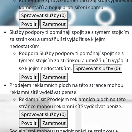
Komentáře
Správce komentářů zajišťují vyplňování
komentářů a bojují proti šíření spamu.
Spravovat služby
(0)
Povolit
Zamítnout
Služby podpory ti pomáhají spojit se s týmem stojícím
za stránkou a umožňují ti vyjádřit se k jejím
nedostatkům.
Podpora
Služby podpory ti pomáhají spojit se s
týmem stojícím za stránkou a umožňují ti vyjádřit
se k jejím nedostatkům.
Spravovat služby
(0)
Povolit
Zamítnout
Prodejem reklamních ploch na této stránce mohou
reklamní sítě vydělávat peníze.
Reklamní síť
Prodejem reklamních ploch na této
stránce mohou reklamní sítě vydělávat peníze.
Spravovat služby
(0)
Povolit
Zamítnout
Sociální sítě mohou usnadnit práci se stránkou a