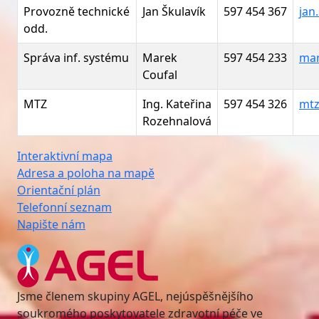
Provozně technické
Jan Škulavík
597 454 367
jan
odd.
Správa inf. systému
Marek
597 454 233
mar
Coufal
MTZ
Ing. Kateřina
597 454 326
mtz
Rozehnalová
Interaktivní mapa
Adresa a poloha na mapě
Orientační plán
Telefonní seznam
Napište nám
Jsme členem skupiny AGEL, nejúspěšnějšího
soukromého poskytovatele zdravotní péče ve