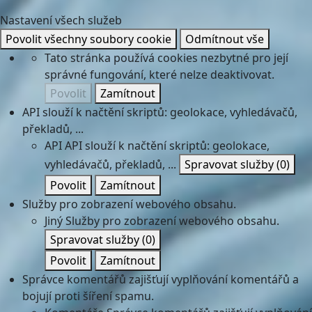
Nastavení všech služeb
Povolit všechny soubory cookie
Odmítnout vše
Tato stránka používá cookies nezbytné pro její
správné fungování, které nelze deaktivovat.
Povolit
Zamítnout
API slouží k načtění skriptů: geolokace, vyhledávačů,
překladů, ...
API
API slouží k načtění skriptů: geolokace,
vyhledávačů, překladů, ...
Spravovat služby
(0)
Povolit
Zamítnout
Služby pro zobrazení webového obsahu.
Jiný
Služby pro zobrazení webového obsahu.
Spravovat služby
(0)
Povolit
Zamítnout
Správce komentářů zajišťují vyplňování komentářů a
bojují proti šíření spamu.