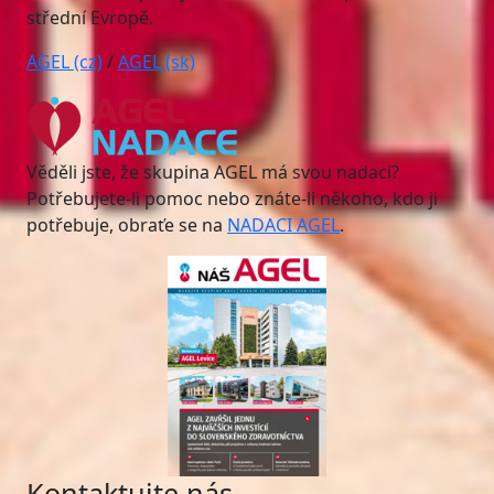
střední Evropě.
AGEL (cz)
/
AGEL (sk)
Věděli jste, že skupina AGEL má svou nadaci?
Potřebujete-li pomoc nebo znáte-li někoho, kdo ji
potřebuje, obraťe se na
NADACI AGEL
.
Kontaktujte nás