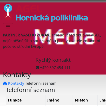
PARTNER VAŠEHO ZDRAVÍ
Jsme součástí skupiny AGEL,
nejúspěšnějšího soukromého poskytovatele zdravotní
péče ve střední Evropě.
Rychlý kontakt
+420 597 454 111
Kontakty
Kontakty
Telefonní seznam
Telefonní seznam
Funkce
Jméno
Telefon
Ema