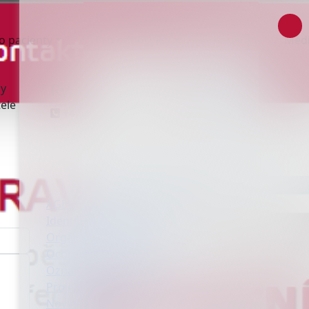
o pacienty
Pro odborníky
Kariéra
Méd
Rychlý kontakt
ny
ele
+420 597 454 111
AGEL Hornická poliklinika s.r.o.
Identifikační údaje
Orgány společnosti
Ochrana osobních údajů
Oznamování (whistleblowing)
Projekty a dotace
Novinky a média