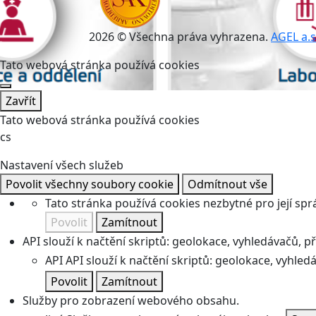
2026 © Všechna práva vyhrazena.
AGEL a.s
Tato webová stránka používá cookies
Zavřít
Tato webová stránka používá cookies
cs
Nastavení všech služeb
Povolit všechny soubory cookie
Odmítnout vše
Tato stránka používá cookies nezbytné pro její spr
Povolit
Zamítnout
API slouží k načtění skriptů: geolokace, vyhledávačů, pře
API
API slouží k načtění skriptů: geolokace, vyhledá
Povolit
Zamítnout
Služby pro zobrazení webového obsahu.