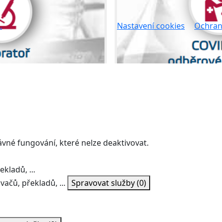
.
Nastavení cookies
Ochran
ávné fungování, které nelze deaktivovat.
kladů, ...
vačů, překladů, ...
Spravovat služby
(0)