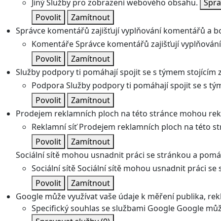
Jiný
Služby pro zobrazení webového obsahu.
Spra
Povolit
Zamítnout
Správce komentářů zajišťují vyplňování komentářů a boj
Komentáře
Správce komentářů zajišťují vyplňování
Povolit
Zamítnout
Služby podpory ti pomáhají spojit se s týmem stojícím z
Podpora
Služby podpory ti pomáhají spojit se s tý
Povolit
Zamítnout
Prodejem reklamních ploch na této stránce mohou rekl
Reklamní síť
Prodejem reklamních ploch na této st
Povolit
Zamítnout
Sociální sítě mohou usnadnit práci se stránkou a pomáha
Sociální sítě
Sociální sítě mohou usnadnit práci se 
Povolit
Zamítnout
Google může využívat vaše údaje k měření publika, re
Specifický souhlas se službami Google
Google může