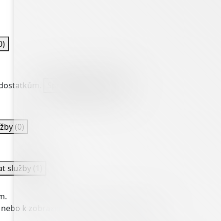
0)
nedostatkům.
Spravovat služby
(0)
užby
(0)
at služby
(1)
m.
 nebo k zobrazení personalizovaných reklam.