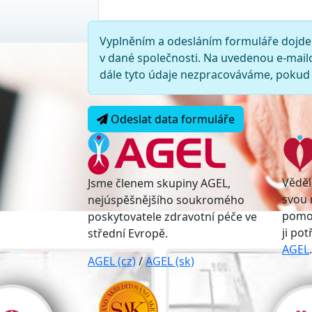
Vyplněním a odesláním formuláře dojde
v dané společnosti. Na uvedenou e-mail
dále tyto údaje nezpracováváme, pokud 
Odeslat data formuláře
Věděl
Jsme členem skupiny AGEL,
svou 
nejúspěšnějšího soukromého
pomoc
poskytovatele zdravotní péče ve
ji po
střední Evropě.
AGEL
.
AGEL (cz)
/
AGEL (sk)