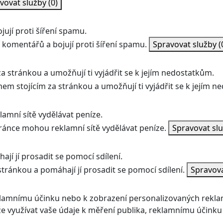
vovat služby
(0)
ují proti šíření spamu.
 komentářů a bojují proti šíření spamu.
Spravovat služby
(
a stránkou a umožňují ti vyjádřit se k jejím nedostatkům.
mem stojícím za stránkou a umožňují ti vyjádřit se k jejím 
amní sítě vydělávat peníze.
ránce mohou reklamní sítě vydělávat peníze.
Spravovat sl
jí jí prosadit se pomocí sdílení.
stránkou a pomáhají jí prosadit se pomocí sdílení.
Spravov
klamnímu účinku nebo k zobrazení personalizovaných rekla
 využívat vaše údaje k měření publika, reklamnímu účinku