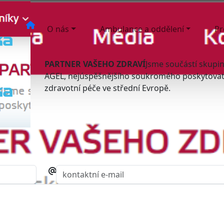
O nás
Ambulance a oddělení
Pr
PARTNER VAŠEHO ZDRAVÍ
Jsme součástí skupi
AGEL, nejúspěšnějšího soukromého poskytovat
zdravotní péče ve střední Evropě.