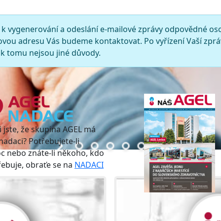
 k vygenerování a odeslání e-mailové zprávy odpovědné os
ovou adresu Vás budeme kontaktovat. Po vyřízení Vaší zprá
k tomu nejsou jiné důvody.
i jste, že skupina AGEL má
nadaci? Potřebujete-li
 nebo znáte-li někoho, kdo
třebuje, obraťe se na
NADACI