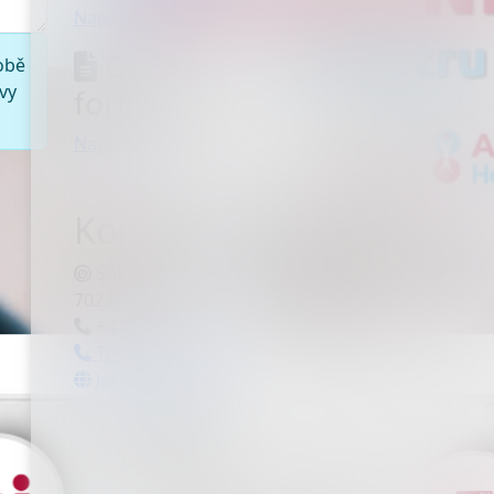
Napsali jste nám
Online
obě
vy
formuláře:
Napište nám
Kontaktujte nás
Sokolská třída 2587/81,
702 00 Ostrava
+420 597 454 111
Telefonní seznam
Jak nás najdete