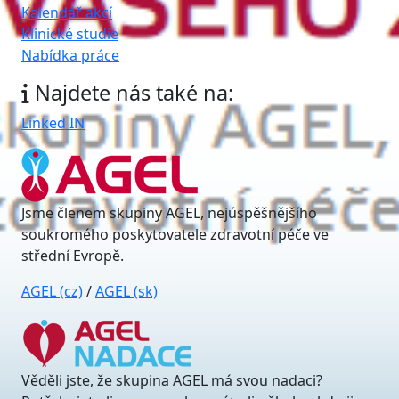
Kalendář akcí
Klinické studie
Nabídka práce
Najdete nás také na:
Linked IN
Jsme členem skupiny AGEL, nejúspěšnějšího
soukromého poskytovatele zdravotní péče ve
střední Evropě.
AGEL (cz)
/
AGEL (sk)
Věděli jste, že skupina AGEL má svou nadaci?