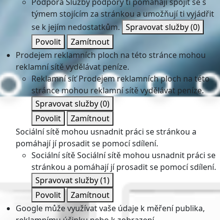
Podpora
Služby podpory ti pomáhají spojit se s
týmem stojícím za stránkou a umožňují ti vyjádřit
se k jejím nedostatkům.
Spravovat služby
(0)
Povolit
Zamítnout
Prodejem reklamních ploch na této stránce mohou
reklamní sítě vydělávat peníze.
Reklamní síť
Prodejem reklamních ploch na této
stránce mohou reklamní sítě vydělávat peníze.
Spravovat služby
(0)
Povolit
Zamítnout
Sociální sítě mohou usnadnit práci se stránkou a
pomáhají jí prosadit se pomocí sdílení.
Sociální sítě
Sociální sítě mohou usnadnit práci se
stránkou a pomáhají jí prosadit se pomocí sdílení.
Spravovat služby
(1)
Povolit
Zamítnout
Google může využívat vaše údaje k měření publika,