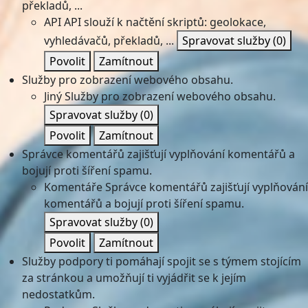
překladů, ...
API
API slouží k načtění skriptů: geolokace,
vyhledávačů, překladů, ...
Spravovat služby
(0)
Povolit
Zamítnout
Služby pro zobrazení webového obsahu.
Jiný
Služby pro zobrazení webového obsahu.
Spravovat služby
(0)
Povolit
Zamítnout
Správce komentářů zajišťují vyplňování komentářů a
bojují proti šíření spamu.
Komentáře
Správce komentářů zajišťují vyplňování
komentářů a bojují proti šíření spamu.
Spravovat služby
(0)
Povolit
Zamítnout
Služby podpory ti pomáhají spojit se s týmem stojícím
za stránkou a umožňují ti vyjádřit se k jejím
nedostatkům.