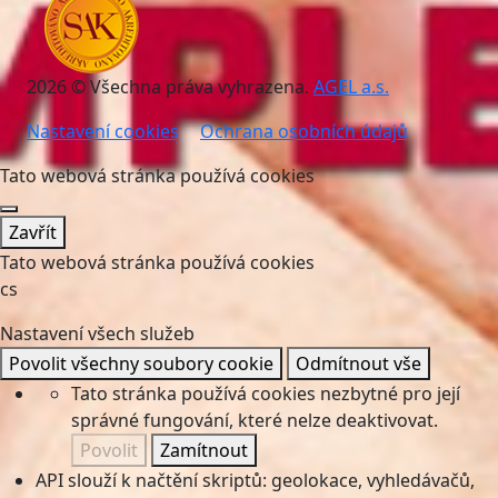
2026 © Všechna práva vyhrazena.
AGEL a.s.
Nastavení cookies
Ochrana osobních údajů
Tato webová stránka používá cookies
Zavřít
Tato webová stránka používá cookies
cs
Nastavení všech služeb
Povolit všechny soubory cookie
Odmítnout vše
Tato stránka používá cookies nezbytné pro její
správné fungování, které nelze deaktivovat.
Povolit
Zamítnout
API slouží k načtění skriptů: geolokace, vyhledávačů,