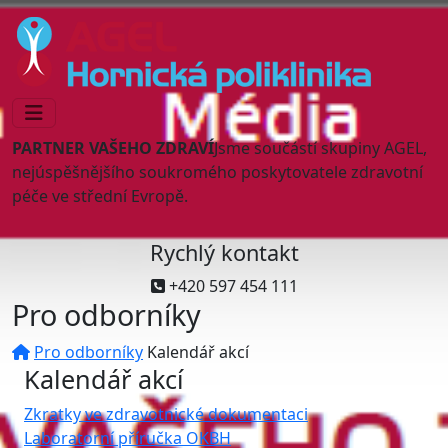
PARTNER VAŠEHO ZDRAVÍ
Jsme součástí skupiny AGEL,
nejúspěšnějšího soukromého poskytovatele zdravotní
péče ve střední Evropě.
Rychlý kontakt
+420 597 454 111
Pro odborníky
Pro odborníky
Kalendář akcí
Kalendář akcí
Zkratky ve zdravotnické dokumentaci
Laboratorní příručka OKBH