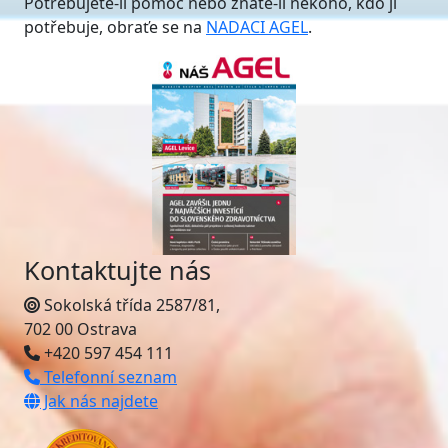
Potřebujete-li pomoc nebo znáte-li někoho, kdo ji
potřebuje, obraťe se na
NADACI AGEL
.
Kontaktujte nás
Sokolská třída 2587/81,
702 00 Ostrava
+420 597 454 111
Telefonní seznam
Jak nás najdete