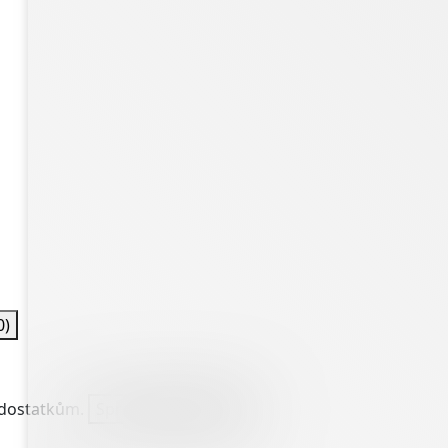
0)
nedostatkům.
Spravovat služby
(0)