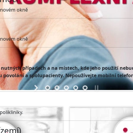
 novém okně
 novém okně
v nutných případech a na místech, kde jeho použití nebu
u povolání a spolupacienty. Nepoužívejte mobilní telefo
olikliniky.
ízemí)