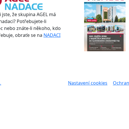
i jste, že skupina AGEL má
nadaci? Potřebujete-li
 nebo znáte-li někoho, kdo
třebuje, obraťe se na
NADACI
.
Nastavení cookies
Ochran