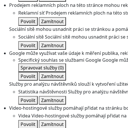
Prodejem reklamních ploch na této stránce mohou rekl
Reklamní síť
Prodejem reklamních ploch na této st
Povolit
Zamítnout
Sociální sítě mohou usnadnit práci se stránkou a pomáha
Sociální sítě
Sociální sítě mohou usnadnit práci se 
Povolit
Zamítnout
Google může využívat vaše údaje k měření publika, re
Specifický souhlas se službami Google
Google může
Spravovat služby
(0)
Povolit
Zamítnout
Služby pro analýzu návštěvníků slouží k vytvoření užiteč
Statistika návštěvnosti
Služby pro analýzu návštěvní
Povolit
Zamítnout
Video-hostingové služby pomáhají přidat na stránku bo
Videa
Video-hostingové služby pomáhají přidat na 
Povolit
Zamítnout