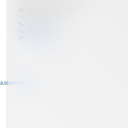
Sokolská třída 2587/81,
702 00 Ostrava
+420 597 454 111
Telefonní seznam
Jak nás najdete
a osobních údajů