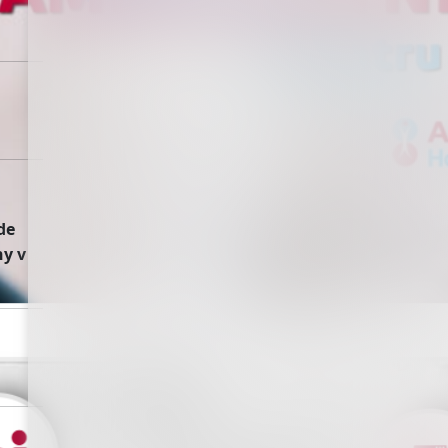
de
ny v