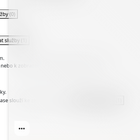
užby
(0)
at služby
(1)
m.
 nebo k zobrazení personalizovaných reklam.
ky.
ase slouží ke zlepšení stránky.
Spravovat služby
(1)