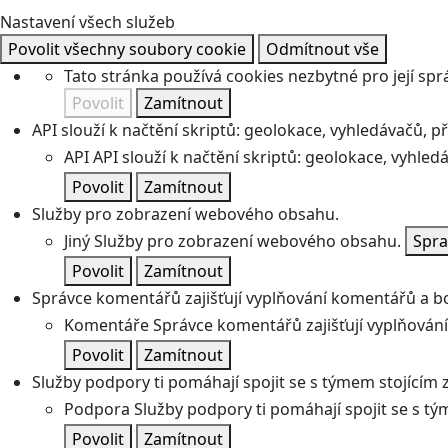
Nastavení všech služeb
Povolit všechny soubory cookie
Odmítnout vše
Tato stránka používá cookies nezbytné pro její spr
Povolit
Zamítnout
API slouží k načtění skriptů: geolokace, vyhledávačů, pře
API
API slouží k načtění skriptů: geolokace, vyhledá
Povolit
Zamítnout
Služby pro zobrazení webového obsahu.
Jiný
Služby pro zobrazení webového obsahu.
Spra
Povolit
Zamítnout
Správce komentářů zajišťují vyplňování komentářů a boj
Komentáře
Správce komentářů zajišťují vyplňování
Povolit
Zamítnout
Služby podpory ti pomáhají spojit se s týmem stojícím z
Podpora
Služby podpory ti pomáhají spojit se s tý
Povolit
Zamítnout