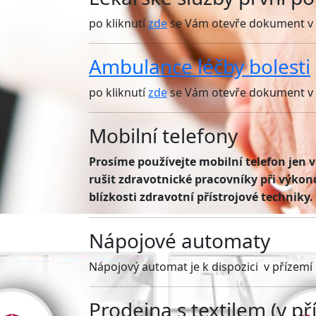
po kliknutí
zde
se Vám otevře dokument v
Ambulance léčby bolesti
po kliknutí
zde
se Vám otevře dokument v
Mobilní tel
efony
Prosíme používejte mobilní telefon jen 
rušit zdravotnické pracovníky při výkon
blízkosti zdravotní přístrojové techniky.
Nápojové automaty
Nápojový automat je k dispozici v přízemí p
Prodejna s textilem (v př