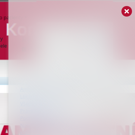
o pacienty
Pro odborníky
Kariéra
Méd
Rychlý kontakt
ny
ele
+420 597 454 111
Ambulance a oddělení
Lékárna
Všeobecné informace
Práva pacientů
Podněty a stížnosti
Nahlížení, pořizování výpisů nebo
kopií zdravotnické dokumentace