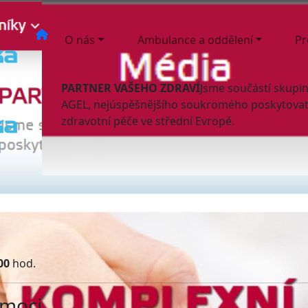
O nás
Ambulance a oddělení
Pr
PARTNER VAŠEHO ZDRAVÍ
Jsme součástí skupi
AGEL, nejúspěšnějšího soukromého poskytovat
zdravotní péče ve střední Evropě.
00
hod.
omoci