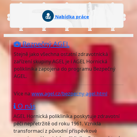
Nabídka práce
Bezpečný AGEL
Stejně jako všechna ostatní zdravotnická
zařízení skupiny AGEL je i AGEL Hornická
poliklinika zapojena do programu Bezpečný
AGEL.
Více na
www.agel.cz/bezpecny-agel.html
.
O nás
AGEL Hornická poliklinika poskytuje zdravotní
péči nepřetržitě od roku 1961. Vznikla
transformací z původní příspěvkové