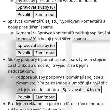
Jiný
Služby pro zobrazení webového obsahu.
Spravovat služby
(0)
Povolit
Zamítnout
Správce komentářů zajišťují vyplňování komentářů a
bojují proti šíření spamu.
Komentáře
Správce komentářů zajišťují vyplňování
komentářů a bojují proti šíření spamu.
Spravovat služby
(0)
Povolit
Zamítnout
Služby podpory ti pomáhají spojit se s týmem stojícím
za stránkou a umožňují ti vyjádřit se k jejím
nedostatkům.
Podpora
Služby podpory ti pomáhají spojit se s
týmem stojícím za stránkou a umožňují ti vyjádřit
se k jejím nedostatkům.
Spravovat služby
(0)
Povolit
Zamítnout
Prodejem reklamních ploch na této stránce mohou
reklamní sítě vydělávat peníze.