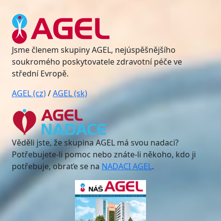
Jsme členem skupiny AGEL, nejúspěšnějšího
soukromého poskytovatele zdravotní péče ve
střední Evropě.
AGEL (cz)
/
AGEL (sk)
Věděli jste, že skupina AGEL má svou nadaci?
Potřebujete-li pomoc nebo znáte-li někoho, kdo ji
potřebuje, obraťe se na
NADACI AGEL
.