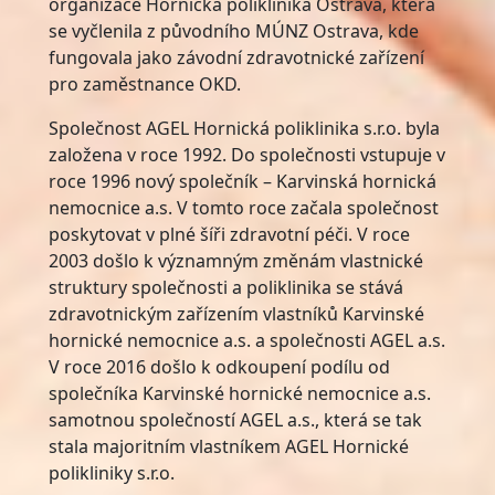
organizace Hornická poliklinika Ostrava, která
se vyčlenila z původního MÚNZ Ostrava, kde
fungovala jako závodní zdravotnické zařízení
pro zaměstnance OKD.
Společnost AGEL Hornická poliklinika s.r.o. byla
založena v roce 1992. Do společnosti vstupuje v
roce 1996 nový společník – Karvinská hornická
nemocnice a.s. V tomto roce začala společnost
poskytovat v plné šíři zdravotní péči. V roce
2003 došlo k významným změnám vlastnické
struktury společnosti a poliklinika se stává
zdravotnickým zařízením vlastníků Karvinské
hornické nemocnice a.s. a společnosti AGEL a.s.
V roce 2016 došlo k odkoupení podílu od
společníka Karvinské hornické nemocnice a.s.
samotnou společností AGEL a.s., která se tak
stala majoritním vlastníkem AGEL Hornické
polikliniky s.r.o.