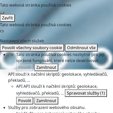
Tato webová stránka používá cookies
Zavřít
Tato webová stránka používá cookies
cs
Nastavení všech služeb
Povolit všechny soubory cookie
Odmítnout vše
Tato stránka používá cookies nezbytné pro její
správné fungování, které nelze deaktivovat.
Povolit
Zamítnout
API slouží k načtění skriptů: geolokace, vyhledávačů,
překladů, ...
API
API slouží k načtění skriptů: geolokace,
vyhledávačů, překladů, ...
Spravovat služby
(1)
Povolit
Zamítnout
Služby pro zobrazení webového obsahu.