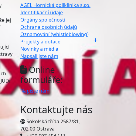
AGEL Hornická poliklinika s.r.o.
y
Identifikační údaje
Orgány společnosti
e jej
Ochrana osobních údajů
“
Oznamování (whistleblowing)
Projekty a dotace
ující
Novinky a média
stravy
Napsali jste nám
Online
ich
formuláře:
 JUDr.
Napište nám
Kontaktujte nás
Sokolská třída 2587/81,
702 00 Ostrava