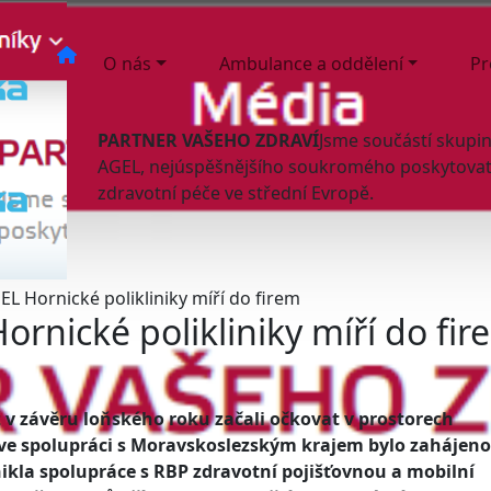
O nás
Ambulance a oddělení
Pr
PARTNER VAŠEHO ZDRAVÍ
Jsme součástí skupi
AGEL, nejúspěšnějšího soukromého poskytovat
zdravotní péče ve střední Evropě.
L Hornické polikliniky míří do firem
rnické polikliniky míří do fir
ž v závěru loňského roku začali očkovat v prostorech
ě ve spolupráci s Moravskoslezským krajem bylo zahájeno
ikla spolupráce s RBP zdravotní pojišťovnou a mobilní