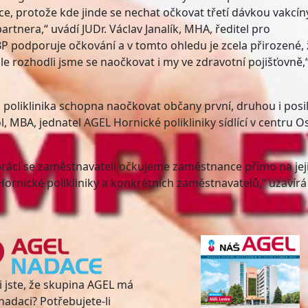
ce, protože kde jinde se nechat očkovat třetí dávkou vakcín
rtnera,“ uvádí JUDr. Václav Janalík, MHA, ředitel pro
BP podporuje očkování a v tomto ohledu je zcela přirozené, ž
 rozhodli jsme se naočkovat i my ve zdravotní pojišťovně,
poliklinika schopna naočkovat občany první, druhou i posil
, MBA, jednatel AGEL Hornické polikliniky sídlící v centru O
ráci se zaměstnavateli očkujeme zaměstnance přímo na jej
Hornické polikliniky a konkrétních zaměstnavatelů,“ uzavírá
i jste, že skupina AGEL má
nadaci? Potřebujete-li