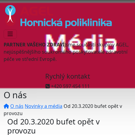
PARTNER VAŠEHO ZDRAVÍ
Jsme součástí skupiny AGEL,
nejúspěšnějšího soukromého poskytovatele zdravotní
péče ve střední Evropě.
Rychlý kontakt
+420 597 454 111
O nás
O nás
Novinky a média
Od 20.3.2020 bufet opět v
provozu
Od 20.3.2020 bufet opět v
provozu