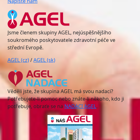
Napište nám
Jsme členem skupiny AGEL, nejúspěšnějšího
soukromého poskytovatele zdravotní péče ve
střední Evropě.
AGEL (cz)
/
AGEL (sk)
Věděli jste, že skupina AGEL má svou nadaci?
Potřebujete-li pomoc nebo znáte-li někoho, kdo ji
potřebuje, obraťe se na
NADACI AGEL
.