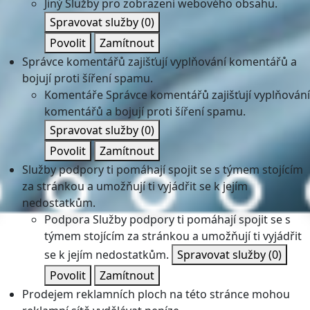
Jiný
Služby pro zobrazení webového obsahu.
Spravovat služby
(0)
Povolit
Zamítnout
Správce komentářů zajišťují vyplňování komentářů a
bojují proti šíření spamu.
Komentáře
Správce komentářů zajišťují vyplňování
komentářů a bojují proti šíření spamu.
Spravovat služby
(0)
Povolit
Zamítnout
Služby podpory ti pomáhají spojit se s týmem stojícím
za stránkou a umožňují ti vyjádřit se k jejím
nedostatkům.
Podpora
Služby podpory ti pomáhají spojit se s
týmem stojícím za stránkou a umožňují ti vyjádřit
se k jejím nedostatkům.
Spravovat služby
(0)
Povolit
Zamítnout
Prodejem reklamních ploch na této stránce mohou