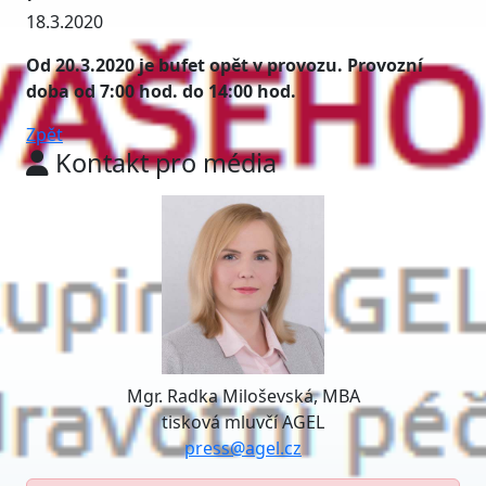
18.3.2020
Od 20.3.2020 je bufet opět v provozu. Provozní
doba od 7:00 hod. do 14:00 hod.
Zpět
Kontakt pro média
Mgr. Radka Miloševská, MBA
tisková mluvčí AGEL
press@agel.cz