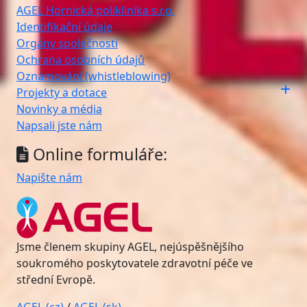
AGEL Hornická poliklinika s.r.o.
Identifikační údaje
Orgány společnosti
Ochrana osobních údajů
Oznamování (whistleblowing)
Projekty a dotace
Novinky a média
Napsali jste nám
Online formuláře:
Napište nám
Jsme členem skupiny AGEL, nejúspěšnějšího
soukromého poskytovatele zdravotní péče ve
střední Evropě.