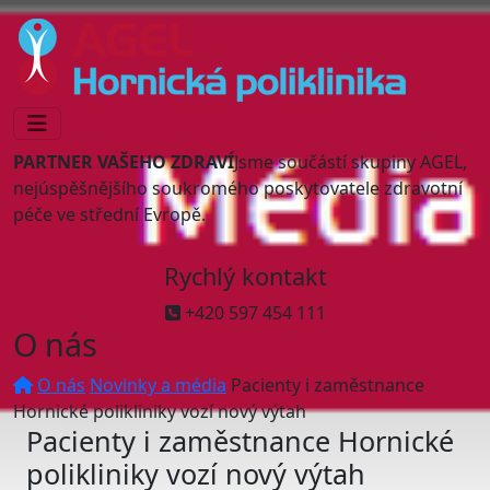
PARTNER VAŠEHO ZDRAVÍ
Jsme součástí skupiny AGEL,
nejúspěšnějšího soukromého poskytovatele zdravotní
péče ve střední Evropě.
Rychlý kontakt
+420 597 454 111
O nás
O nás
Novinky a média
Pacienty i zaměstnance
Hornické polikliniky vozí nový výtah
Pacienty i zaměstnance Hornické
polikliniky vozí nový výtah