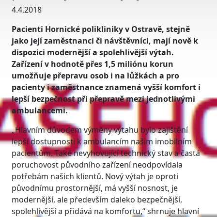
4.4.2018
Pacienti Hornické polikliniky v Ostravě, stejně
jako její zaměstnanci či návštěvníci, mají nově k
dispozici modernější a spolehlivější výtah.
Zařízení v hodnotě přes 1,5 miliónu korun
umožňuje přepravu osob i na lůžkách a pro
pacienty i zaměstnance znamená vyšší komfort i
lepší bezpečnost při přepravě mezi jednotlivými
ambulancemi.
„Hlavním důvodem výměny výtahu bylo zajištění
lepší dostupnosti k ambulancím našim imobilním
pacientům. Také nevyhovující technický stav a častá
poruchovost původního zařízení neodpovídala
potřebám našich klientů. Nový výtah je oproti
původnímu prostornější, má vyšší nosnost, je
modernější, ale především daleko bezpečnější,
spolehlivější a přidává na komfortu,“ shrnuje hlavní