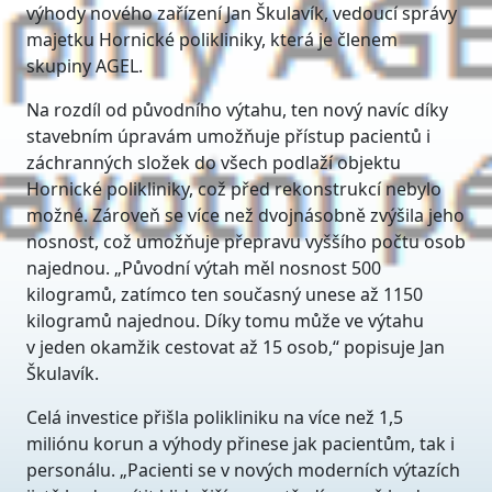
výhody nového zařízení Jan Škulavík, vedoucí správy
majetku Hornické polikliniky, která je členem
skupiny AGEL.
Na rozdíl od původního výtahu, ten nový navíc díky
stavebním úpravám umožňuje přístup pacientů i
záchranných složek do všech podlaží objektu
Hornické polikliniky, což před rekonstrukcí nebylo
možné. Zároveň se více než dvojnásobně zvýšila jeho
nosnost, což umožňuje přepravu vyššího počtu osob
najednou. „Původní výtah měl nosnost 500
kilogramů, zatímco ten současný unese až 1150
kilogramů najednou. Díky tomu může ve výtahu
v jeden okamžik cestovat až 15 osob,“ popisuje Jan
Škulavík.
Celá investice přišla polikliniku na více než 1,5
miliónu korun a výhody přinese jak pacientům, tak i
personálu. „Pacienti se v nových moderních výtazích