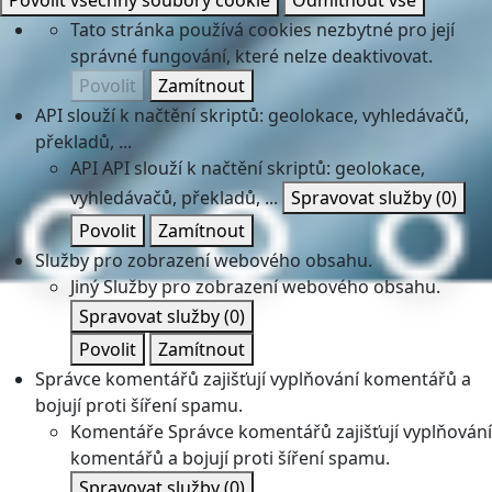
Povolit všechny soubory cookie
Odmítnout vše
Tato stránka používá cookies nezbytné pro její
správné fungování, které nelze deaktivovat.
Povolit
Zamítnout
API slouží k načtění skriptů: geolokace, vyhledávačů,
překladů, ...
API
API slouží k načtění skriptů: geolokace,
vyhledávačů, překladů, ...
Spravovat služby
(0)
Povolit
Zamítnout
Služby pro zobrazení webového obsahu.
Jiný
Služby pro zobrazení webového obsahu.
Spravovat služby
(0)
Povolit
Zamítnout
Správce komentářů zajišťují vyplňování komentářů a
bojují proti šíření spamu.
Komentáře
Správce komentářů zajišťují vyplňování
komentářů a bojují proti šíření spamu.
Spravovat služby
(0)