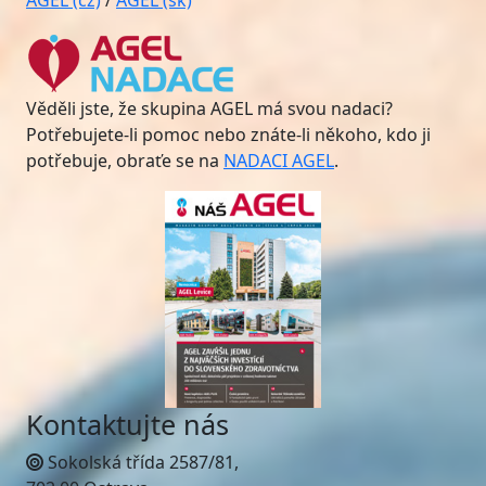
AGEL (cz)
/
AGEL (sk)
Věděli jste, že skupina AGEL má svou nadaci?
Potřebujete-li pomoc nebo znáte-li někoho, kdo ji
potřebuje, obraťe se na
NADACI AGEL
.
Kontaktujte nás
Sokolská třída 2587/81,