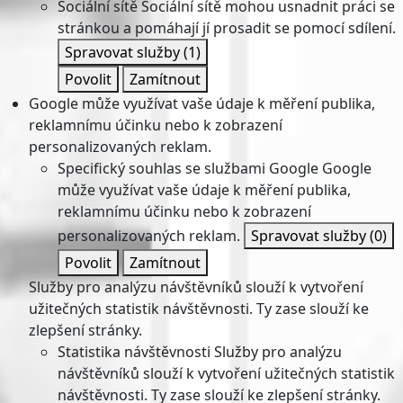
Sociální sítě
Sociální sítě mohou usnadnit práci se
stránkou a pomáhají jí prosadit se pomocí sdílení.
Spravovat služby
(1)
Povolit
Zamítnout
Google může využívat vaše údaje k měření publika,
reklamnímu účinku nebo k zobrazení
personalizovaných reklam.
Specifický souhlas se službami Google
Google
může využívat vaše údaje k měření publika,
reklamnímu účinku nebo k zobrazení
personalizovaných reklam.
Spravovat služby
(0)
Povolit
Zamítnout
Služby pro analýzu návštěvníků slouží k vytvoření
užitečných statistik návštěvnosti. Ty zase slouží ke
zlepšení stránky.
Statistika návštěvnosti
Služby pro analýzu
návštěvníků slouží k vytvoření užitečných statistik
návštěvnosti. Ty zase slouží ke zlepšení stránky.