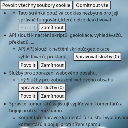
Povolit všechny soubory cookie
Odmítnout vše
Tato stránka používá cookies nezbytné pro její
správné fungování, které nelze deaktivovat.
Povolit
Zamítnout
API slouží k načtění skriptů: geolokace, vyhledávačů,
překladů, ...
API
API slouží k načtění skriptů: geolokace,
vyhledávačů, překladů, ...
Spravovat služby
(0)
Povolit
Zamítnout
Služby pro zobrazení webového obsahu.
Jiný
Služby pro zobrazení webového obsahu.
Spravovat služby
(0)
Povolit
Zamítnout
Správce komentářů zajišťují vyplňování komentářů a
bojují proti šíření spamu.
Komentáře
Správce komentářů zajišťují vyplňování
komentářů a bojují proti šíření spamu.