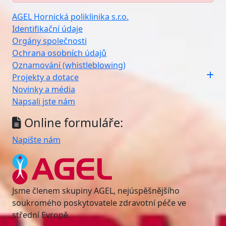
AGEL Hornická poliklinika s.r.o.
Identifikační údaje
Orgány společnosti
Ochrana osobních údajů
Oznamování (whistleblowing)
Projekty a dotace
Novinky a média
Napsali jste nám
Online formuláře:
Napište nám
Jsme členem skupiny AGEL, nejúspěšnějšího
soukromého poskytovatele zdravotní péče ve
střední Evropě.