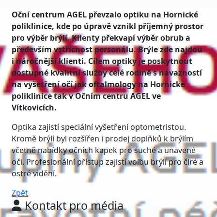
Oční centrum AGEL převzalo optiku na Hornické
poliklinice, kde po úpravě vznikl příjemný prostor
pro výběr brýlí. Klienty překvapí výběr obrub a
především vstřícnost personálu. Brýle zde najdou
i náročnější klienti. Cílem optiky je poskytnout
dostupné kvalitní služby celé rodině s návazností
na vyšetření očí jak oftalmology na Hornické
poliklinice tak v Očním centru AGEL ve
Vítkovicích.
Optika zajistí speciální vyšetření optometristou.
Kromě brýlí byl rozšířen i prodej doplňků k brýlím
včetně nabídky očních kapek pro suché a unavené
oči. Profesionální přístup zajistí volbu brýlí pro čiré a
ostré vidění.
Zpět
Kontakt pro média