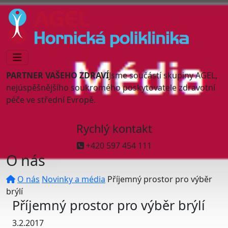
PARTNER VAŠEHO ZDRAVÍ
Jsme součástí skupiny AGEL,
nejúspěšnějšího soukromého poskytovatele zdravotní
péče ve střední Evropě.
Rychlý kontakt
+420 597 454 111
O nás
O nás
Novinky a média
Příjemný prostor pro výběr
brýlí
Příjemný prostor pro výběr brýlí
3.2.2017