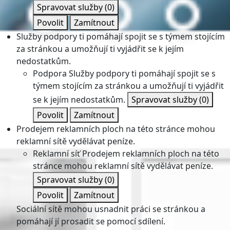
Spravovat služby
(0)
Povolit
Zamítnout
Služby podpory ti pomáhají spojit se s týmem stojícím
za stránkou a umožňují ti vyjádřit se k jejím
nedostatkům.
Podpora
Služby podpory ti pomáhají spojit se s
týmem stojícím za stránkou a umožňují ti vyjádřit
se k jejím nedostatkům.
Spravovat služby
(0)
Povolit
Zamítnout
Prodejem reklamních ploch na této stránce mohou
reklamní sítě vydělávat peníze.
Reklamní síť
Prodejem reklamních ploch na této
stránce mohou reklamní sítě vydělávat peníze.
Spravovat služby
(0)
Povolit
Zamítnout
Sociální sítě mohou usnadnit práci se stránkou a
pomáhají jí prosadit se pomocí sdílení.