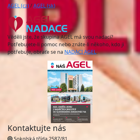
AGEL (cz)
/
AGEL (sk)
Věděli jste, že skupina AGEL má svou nadaci?
Potřebujete-li pomoc nebo znáte-li někoho, kdo ji
potřebuje, obraťe se na
NADACI AGEL
.
Kontaktujte nás
Sokolská třída 2587/81,